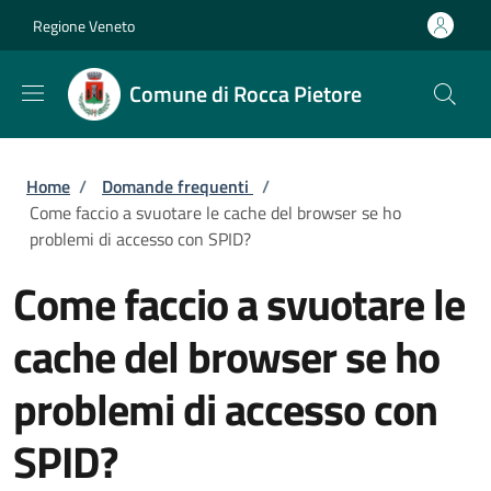
Salta al contenuto principale
Skip to footer content
Regione Veneto
Comune di Rocca Pietore
Briciole di pane
Home
/
Domande frequenti
/
Come faccio a svuotare le cache del browser se ho
problemi di accesso con SPID?
Come faccio a svuotare le
cache del browser se ho
problemi di accesso con
SPID?