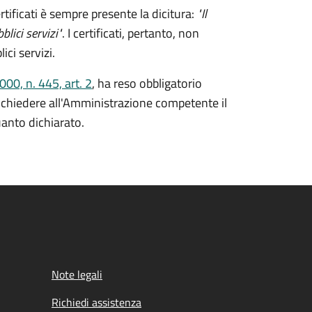
rtificati è sempre presente la dicitura:
"Il
lici servizi"
. I certificati, pertanto, non
ici servizi.
00, n. 445, art. 2
, ha reso obbligatorio
ò richiedere all'Amministrazione competente il
uanto dichiarato.
Note legali
Richiedi assistenza