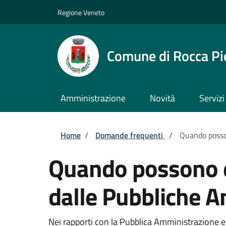
Salta al contenuto principale
Skip to footer content
Regione Veneto
Comune di Rocca Pi
Amministrazione
Novità
Servizi
Briciole di pane
Home
/
Domande frequenti
/
Quando possono
Quando possono esse
dalle Pubbliche A
Nei rapporti con la Pubblica Amministrazione e i 