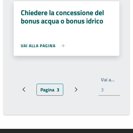
Chiedere la concessione del
bonus acqua o bonus idrico
VAI ALLA PAGINA
Write th
Vai a…
Pagina
3
Pagina precedente
Pagina attuale
Prossima pagina