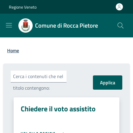
Salta al contenuto principale
Skip to footer content
Regione Veneto
Comune di Rocca Pietore
Briciole di pane
Home
Cerca i contenuti che nel
titolo contengono:
Chiedere il voto assistito