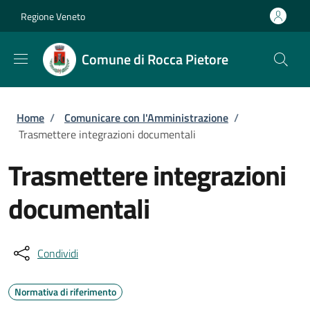
Salta al contenuto principale
Skip to footer content
Regione Veneto
Comune di Rocca Pietore
Briciole di pane
Home
/
Comunicare con l'Amministrazione
/
Trasmettere integrazioni documentali
Trasmettere integrazioni
documentali
Condividi
Normativa di riferimento