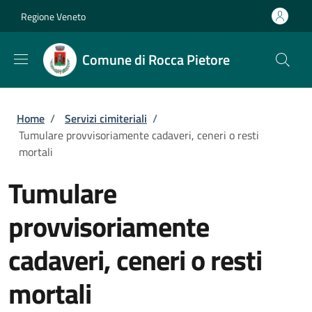
Salta al contenuto principale
Skip to footer content
Regione Veneto
Comune di Rocca Pietore
Briciole di pane
Home
/
Servizi cimiteriali
/
Tumulare provvisoriamente cadaveri, ceneri o resti
mortali
Tumulare
provvisoriamente
cadaveri, ceneri o resti
mortali