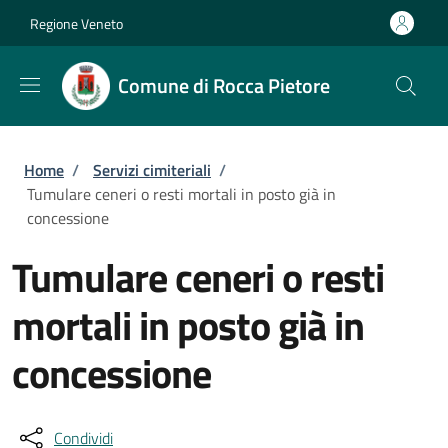
Salta al contenuto principale
Skip to footer content
Regione Veneto
Comune di Rocca Pietore
Briciole di pane
Home
/
Servizi cimiteriali
/
Tumulare ceneri o resti mortali in posto già in
concessione
Tumulare ceneri o resti
mortali in posto già in
concessione
Condividi