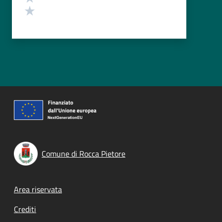
Valuta 1 stelle su 5
Comune di Rocca Pietore
Footer menu
Area riservata
Crediti