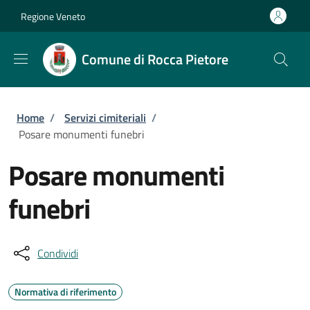
Salta al contenuto principale
Skip to footer content
Regione Veneto
Comune di Rocca Pietore
Briciole di pane
Home
/
Servizi cimiteriali
/
Posare monumenti funebri
Posare monumenti
funebri
Condividi
Normativa di riferimento