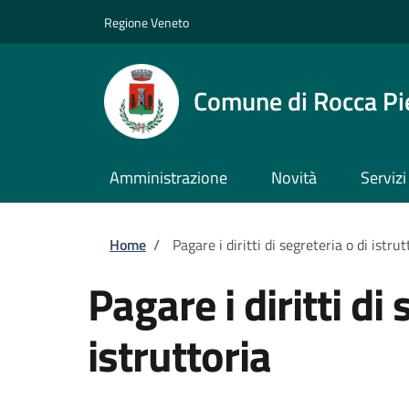
Salta al contenuto principale
Skip to footer content
Regione Veneto
Comune di Rocca Pi
Amministrazione
Novità
Servizi
Briciole di pane
Home
/
Pagare i diritti di segreteria o di istrut
Pagare i diritti di 
istruttoria