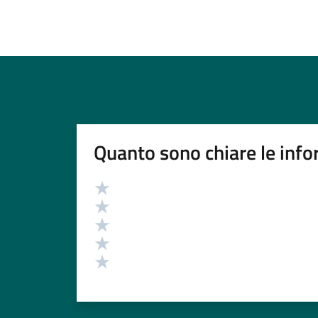
Quanto sono chiare le info
Valutazione
Valuta 5 stelle su 5
Valuta 4 stelle su 5
Valuta 3 stelle su 5
Valuta 2 stelle su 5
Valuta 1 stelle su 5