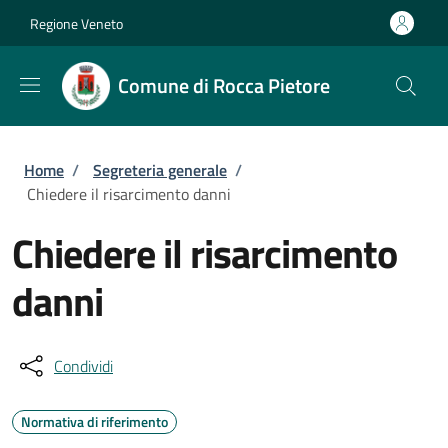
Salta al contenuto principale
Skip to footer content
Regione Veneto
Comune di Rocca Pietore
Briciole di pane
Home
/
Segreteria generale
/
Chiedere il risarcimento danni
Chiedere il risarcimento
danni
Condividi
Normativa di riferimento