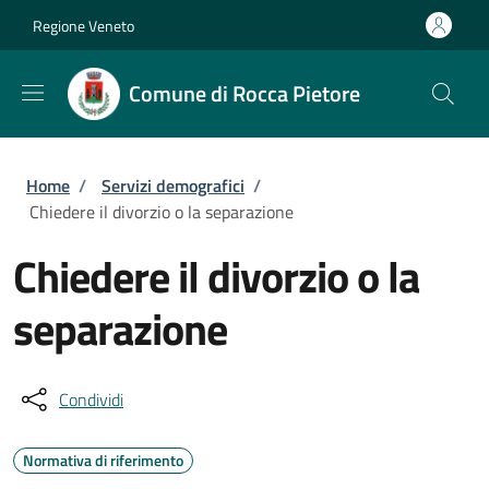
Salta al contenuto principale
Skip to footer content
Regione Veneto
Comune di Rocca Pietore
Briciole di pane
Home
/
Servizi demografici
/
Chiedere il divorzio o la separazione
Chiedere il divorzio o la
separazione
Condividi
Normativa di riferimento