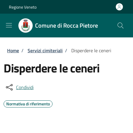
Salta al contenuto principale
Skip to footer content
Regione Veneto
Comune di Rocca Pietore
Briciole di pane
Home
/
Servizi cimiteriali
/
Disperdere le ceneri
Disperdere le ceneri
Condividi
Normativa di riferimento