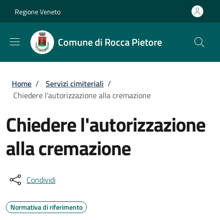
Salta al contenuto principale
Skip to footer content
Regione Veneto
Comune di Rocca Pietore
Briciole di pane
Home
/
Servizi cimiteriali
/
Chiedere l'autorizzazione alla cremazione
Chiedere l'autorizzazione
alla cremazione
Condividi
Normativa di riferimento