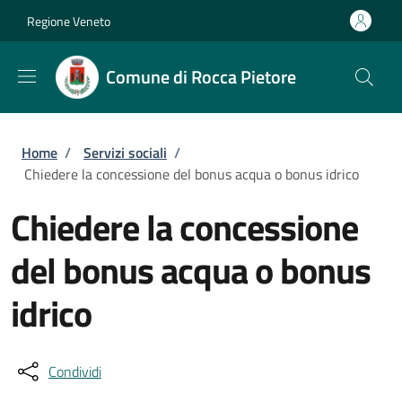
Salta al contenuto principale
Skip to footer content
Regione Veneto
Comune di Rocca Pietore
Briciole di pane
Home
/
Servizi sociali
/
Chiedere la concessione del bonus acqua o bonus idrico
Chiedere la concessione
del bonus acqua o bonus
idrico
Condividi