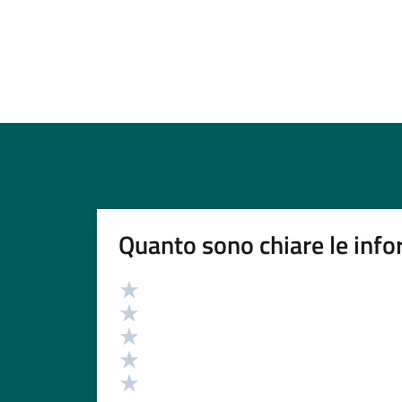
Quanto sono chiare le info
Valutazione
Valuta 5 stelle su 5
Valuta 4 stelle su 5
Valuta 3 stelle su 5
Valuta 2 stelle su 5
Valuta 1 stelle su 5