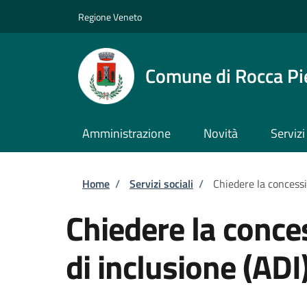
Salta al contenuto principale
Skip to footer content
Regione Veneto
Comune di Rocca Pi
Amministrazione
Novità
Servizi
Briciole di pane
Home
/
Servizi sociali
/
Chiedere la concessi
Chiedere la conce
di inclusione (ADI