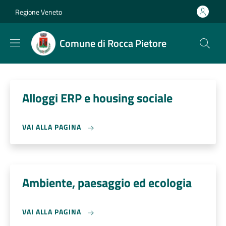
Salta al contenuto principale
Skip to footer content
Regione Veneto
Comune di Rocca Pietore
Alloggi ERP e housing sociale
VAI ALLA PAGINA
Ambiente, paesaggio ed ecologia
VAI ALLA PAGINA